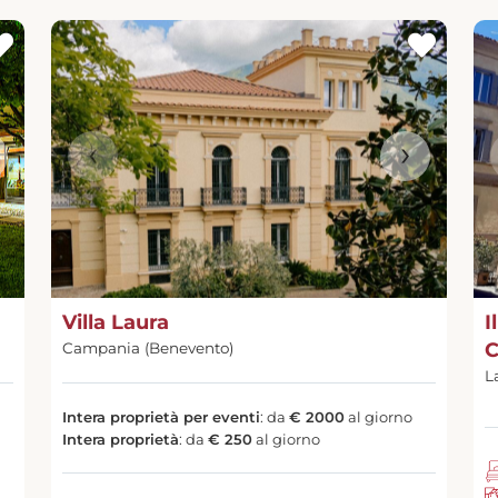
‹
›
Villa Laura
I
C
Campania (Benevento)
L
Intera proprietà per eventi
: da
€ 2000
al giorno
Intera proprietà
: da
€ 250
al giorno