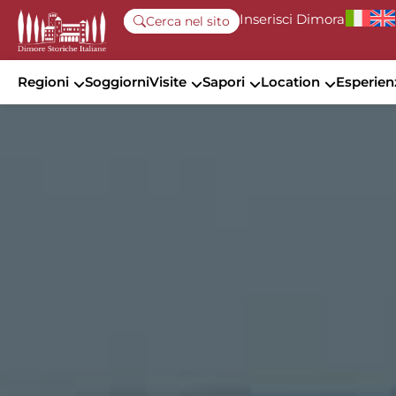
Inserisci Dimora
Cerca nel sito
Regioni
Soggiorni
Visite
Sapori
Location
Esperien