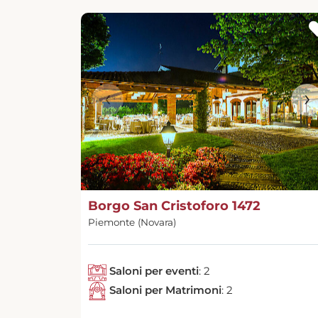
‹
›
Borgo San Cristoforo 1472
Piemonte (Novara)
Saloni per eventi
: 2
Saloni per Matrimoni
: 2