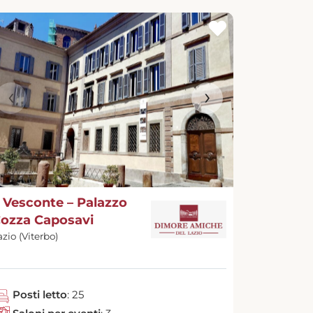
‹
›
l Vesconte – Palazzo
ozza Caposavi
azio (Viterbo)
Posti letto
: 25