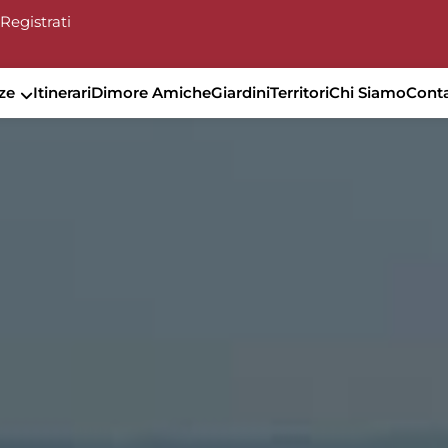
Registrati
ze
Itinerari
Dimore Amiche
Giardini
Territori
Chi Siamo
Conta