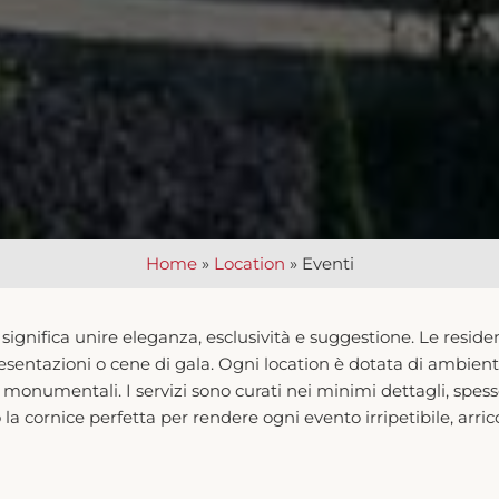
Home
»
Location
»
Eventi
ignifica unire eleganza, esclusività e suggestione. Le residen
sentazioni o cene di gala. Ogni location è dotata di ambienti u
ni monumentali. I servizi sono curati nei minimi dettagli, spess
a cornice perfetta per rendere ogni evento irripetibile, arricc