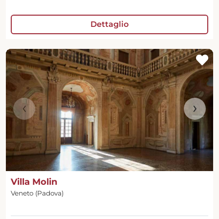
Dettaglio
‹
›
Villa Molin
Veneto (Padova)