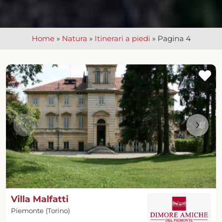
Home
»
Natura
»
Itinerari a piedi
»
Pagina 4
‹
›
Villa Malfatti
Piemonte (Torino)