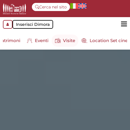
Cerca nel sito
Inserisci Dimora
atrimoni
Eventi
Visite
Location Set cine