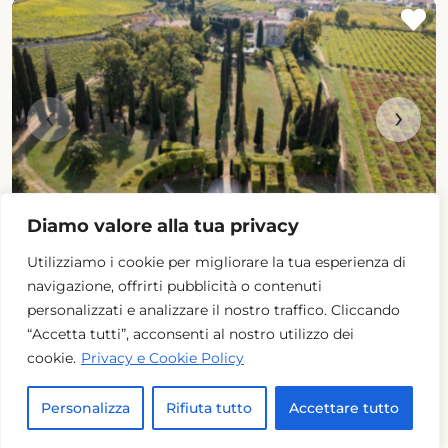
‹
›
Diamo valore alla tua privacy
Utilizziamo i cookie per migliorare la tua esperienza di
Villa Rizzardi-Giardino di Pojega
navigazione, offrirti pubblicità o contenuti
Veneto (Verona)
personalizzati e analizzare il nostro traffico. Cliccando
“Accetta tutti”, acconsenti al nostro utilizzo dei
cookie.
Privacy e Cookie Policy
Saloni per eventi
: 4
Saloni per Matrimoni
: 4
Personalizza
Rifiuta tutto
Accettare tutto