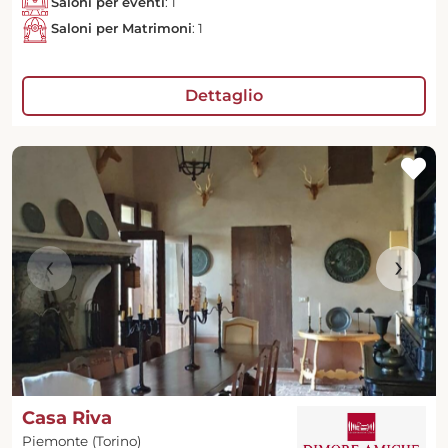
Saloni per eventi
: 1
Saloni per Matrimoni
: 1
Dettaglio
‹
›
Casa Riva
Piemonte (Torino)