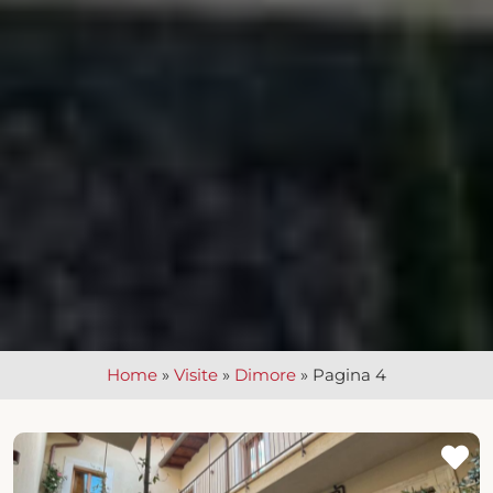
Home
»
Visite
»
Dimore
»
Pagina 4