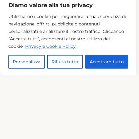
Diamo valore alla tua privacy
Castello Lapi Goretti Miniati
Utilizziamo i cookie per migliorare la tua esperienza di
Toscana (Firenze)
navigazione, offrirti pubblicità o contenuti
personalizzati e analizzare il nostro traffico. Cliccando
“Accetta tutti”, acconsenti al nostro utilizzo dei
Intera proprietà per eventi
: da
€ 2500
al giorno
cookie.
Privacy e Cookie Policy
Personalizza
Rifiuta tutto
Accettare tutto
Saloni per eventi
: 5
Saloni per Matrimoni
: 5
Dettaglio