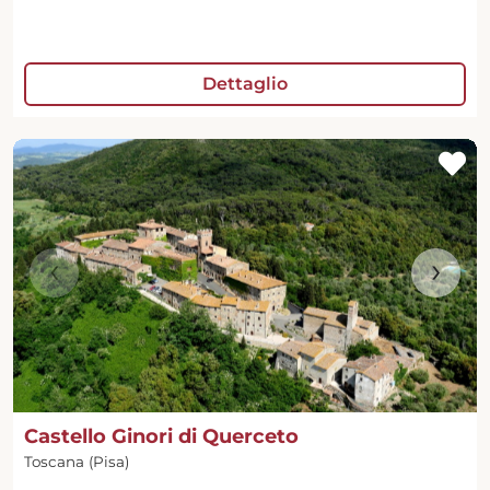
Dettaglio
‹
›
Castello Ginori di Querceto
Toscana (Pisa)