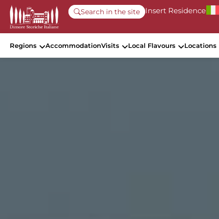
Insert Residence
Search in the site
Regions
Accommodation
Visits
Local Flavours
Locations