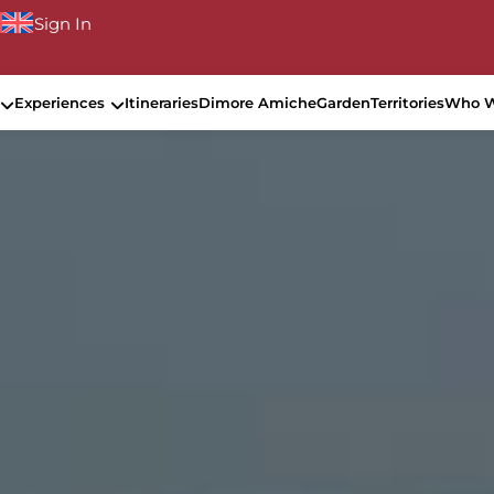
Sign In
Experiences
Itineraries
Dimore Amiche
Garden
Territories
Who W