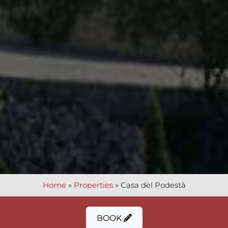
Home
»
Properties
»
Casa del Podestà
BOOK