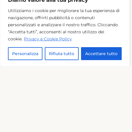
Diamo valore alla tua privacy
Utilizziamo i cookie per migliorare la tua esperienza di
navigazione, offrirti pubblicità o contenuti
Villa Michaela
personalizzati e analizzare il nostro traffico. Cliccando
Toscana (Lucca)
“Accetta tutti”, acconsenti al nostro utilizzo dei
cookie.
Privacy e Cookie Policy
Personalizza
Rifiuta tutto
Accettare tutto
Posti letto
: 37
Saloni per eventi
: 2
Saloni per Matrimoni
: 2
Dettaglio