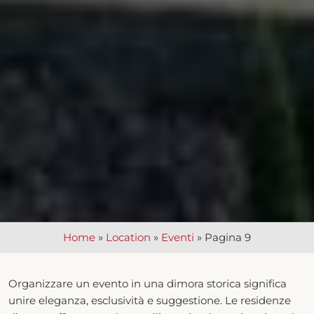
Home
»
Location
»
Eventi
»
Pagina 9
Organizzare un evento in una dimora storica significa
unire eleganza, esclusività e suggestione. Le residenze