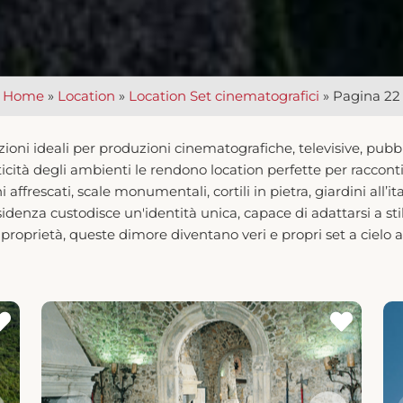
Home
»
Location
»
Location Set cinematografici
»
Pagina 22
oni ideali per produzioni cinematografiche, televisive, pubblic
nticità degli ambienti le rendono location perfette per raccont
affrescati, scale monumentali, cortili in pietra, giardini all’
idenza custodisce un'identità unica, capace di adattarsi a stili
le proprietà, queste dimore diventano veri e propri set a cielo 