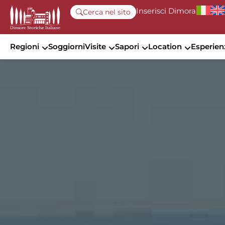
Inserisci Dimora
Cerca nel sito
Regioni
Soggiorni
Visite
Sapori
Location
Esperien