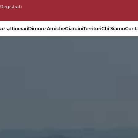
Registrati
ze
Itinerari
Dimore Amiche
Giardini
Territori
Chi Siamo
Conta