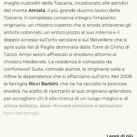
meglio custoditi della Toscana, incastonato alle pendici
del monte
Amiata
, il più grande duomo lavico della
Toscana. Il complesso conserva integro l’impianto
originario: un chiostro coperto che si snoda attraverso gli
antichi colonnati, un antico pozzo al suo interno e il
doppio accesso sull’orto secolare e sul Belvedere che si
apre sulla Val di Paglia dominata dalla Torre di Ghino di
Tacco. Ampi saloni affrescati si snodano attorno al
chiostro Medievale. La residenza è composta da
confortevoli Suite, comode stanze, le originarie celle e
infine le dependance che si affacciano sull’orto. Nel 2008
la famiglia
Ricci Barbini
, che ne ha raccolto la preziosa
eredità, ha scelto di riportarlo al suo originario splendore,
per accogliere chi è alla ricerca di un luogo magico e di
antica bellezza, dove ritrovare emozioni e sensazioni
fuori dal tempo.
La Storia del Convento San Bartolomeo
Si narra che lo stesso
San Francesco d’Assisi
abbia scelto
Leggi di più