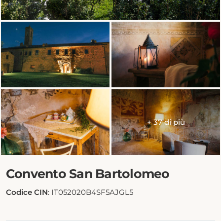
+ 37 di più
Convento San Bartolomeo
Codice CIN
: IT052020B4SF5AJGL5