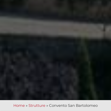
Home
»
Strutture
»
Convento San Bartolomeo